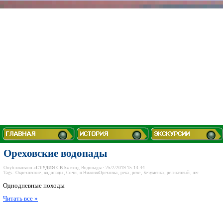
Ореховские водопады
Опубликовано
«СТУДИЯ СВ-5»
вход
Водопады
· 25/2/2019 15:13:44
Tags:
Окреховские
,
водопады
,
Сочи
,
п.НижняяОреховка
,
река
,
реке
,
Безуменка
,
реликтовый
,
лес
Однодневные походы
Читать все »