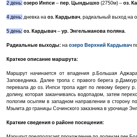
2 день:
озеро Инпси
–
пер. Цындышхо
(2750м) –
оз. К
4 день:
дневка на
оз. Кардывач
, радиальный выход на о
5 день:
оз. Кардывач
–
ур. Энгельманова поляна
.
Радиальные выходы:
на
озеро Верхний Кардывач
п
Краткое описание маршрута:
Маршрут начинается от впадения р.Большая Аджара
Заповедника. Далее тропа с правого берега р.Дамхур
перевала до оз. Инпси тропа идет по левому берегу р
долину, которая заканчиваясь водопадом, затем пере
пологим осыпям в западном направлении в сторону по
Мзымта до границы Сочинского заказника в урочище Эн
Краткие сведения о районе посещения
:
Маршрут предполагает прохождение по долинам рек Бо