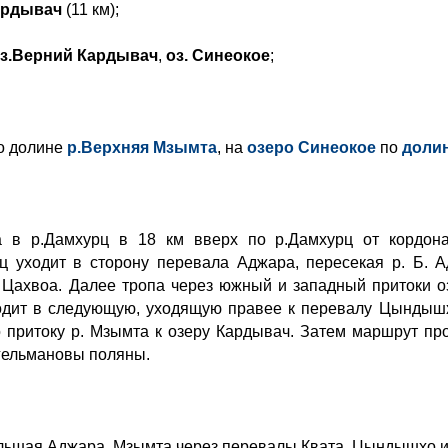
ардывач
(11 км)
;
з.Верний Кардывач
,
оз. Синеокое
;
о долине
р.Верхняя Мзымта
, на
озеро Синеокое
по
долин
 в р.Дамхурц в 18 км вверх по р.Дамхурц от кордона
ц уходит в сторону перевала Аджара, пересекая р. Б. А
. Цахвоа. Далее тропа через южный и западный притоки 
ходит в следующую, уходящую правее к перевалу Цындышх
 притоку р. Мзымта к озеру Кардывач. Затем маршрут про
гельмановы поляны.
льшая Аджара, Мзымта через перевалы Квата, Цындышхо и 