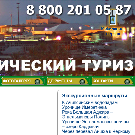
Экскурсионные маршруты
К Ачипсинским водопадам
Урочище Имеретинка
Река Большая Аджара –
Энгельмановы Поляны
Урочище Энгельмановы поляны
– озеро Кардывач
Через перевал Аишха к Черному