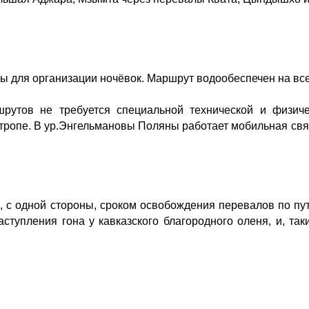
ы для организации ночёвок.
Маршрут водообеспечен на вс
утов не требуется специальной технической и физичес
тропе. В ур.Энгельмановы Поляны работает мобильная связ
 с одной стороны, сроком освобождения перевалов по пу
аступления гона у кавказского благородного оленя, и, та