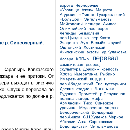
ворота
Черноречье
«Урочище_Ажек»
Мацеста
Агурские
«Фишт»
Гузерипльский
«Большой»
Энгельмановы
Майкопский
пещера
Ачипсе
Олимпийский
лес
ворот
легенды
Безмолвия
пер.Цындышхо
пер.Квата
Аул
е р. Синеозерный
.
Экоцентр
Белый»
«ручей
Хостинский
Оштенский
Ачипсинские
экзоты
ур.Кулаковка
перевал
Ассара
КПП«р.
самшитовая
дворец
 Карапырь Кавказского
скульптура«Дракон»
крепость
Хоста
Имеретинка
Рыбино
джара и ее притоки. От
кордон
Имеретинский
озера выходит в висячую
пер.Абадзешский
Тис
кустарники
Лагонаки
Древня
стадион
о. Спуск с перевала по
Рудовая
Прометей
р.Пслушенок
должается по долине р.
поляна
лагерь
мифы
Тисо
Армянский
Синеокое
урочище
Медовеевка
ущелье
Белореченский
Вольерный
Черное
пер.Аишха
С.Н.Худеков
Абхазии
Агва
Окреховские
Водопадистый
Энгельманова
озера Инпси, Кардывач.