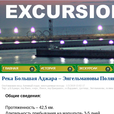
Река Большая Аджара – Энгельмановы Пол
Опубликовано
вход
Активный отдых: многодневные походы
· 1/3/2019 13:02:17
Tags:
р.Б.Аджара
,
пер.Квата
,
озеро
,
Инпси
,
пер.Цындышхо
,
оз.Кардывач
,
урочище
,
Энгельмановы
,
поляны
Общие сведения:
Протяженность – 42,5 км.
Длительность пребывания на маршруте-
3-
5 дней.