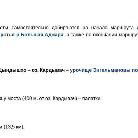
исты самостоятельно добираются на начало маршрута
о
устья р.Большая Аджара
, а также по окончании маршру
 Цындышхо
–
оз. Кардывач
–
урочище Энгельмановы п
а
у моста (400 м. от оз. Кардывач)
– палатки.
си
(13,5 км)
;