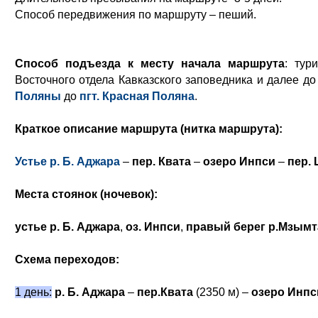
Способ передвижения по маршруту – пеший
.
Способ подъезда к месту начала маршрута
: тур
Восточного отдела Кавказского заповедника и далее д
Поляны
до
пгт. Красная Поляна
.
Краткое описание маршрута (нитка маршрута):
Устье р. Б. Аджара
–
пер. Квата
–
озеро Инпси
–
пер.
Места стоянок (ночевок):
устье р. Б. Аджара
,
оз. Инпси
,
правый берег р.Мзымт
Схема переходов:
1 день:
р. Б. Аджара
–
пер.Квата
(2350 м) –
озеро Инп