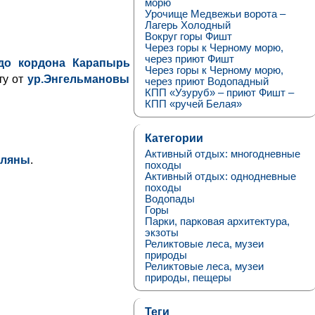
морю
Урочище Медвежьи ворота –
Лагерь Холодный
Вокруг горы Фишт
Через горы к Черному морю,
через приют Фишт
до кордона Карапырь
Через горы к Черному морю,
ту от
ур.Энгельмановы
через приют Водопадный
КПП «Узуруб» – приют Фишт –
КПП «ручей Белая»
Категории
Активный отдых: многодневные
оляны
.
походы
Активный отдых: однодневные
походы
Водопады
Горы
Парки, парковая архитектура,
экзоты
Реликтовые леса, музеи
природы
Реликтовые леса, музеи
природы, пещеры
Теги