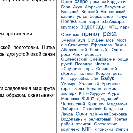
озеро
Цице
реки
оз.Кардывач
Гора
Ахун
Агурское
Безуменка
Бзерпинский
Большой
Верхний
карниз
устье
Зеркальное
Пслух
Поляна
море
сад
р.Б.Аджара
водопады
МТЦ
кругозор
парк
река
приют
ем протяжении.
Орлиные
Змейка
аул
С.И.Венчагов
Мост
с.п.Скалистая
Ефремова
Закан
кой подготовки. Нитка
Абадзешский
Ледовый
г.Оштен
ь, для устойчивой связи
реке
Ажек
деревья
роща
Оштеновский
Змейковские
ручей
Псеашха
Чистая
«Спутник»
горы
Сочинский
Кордон
г.Коготь
поляны
рота
Бабук
КПП«ручейБелый»
Урочище
Умпырь
Холодный
ти следования маршрута
домик
гора
скалы
Белая»
Агура
экопарк
КПП«Узуруб»
ким образом, охватывают
Фишт
Монашка
Дендрарий
Черкесский
Красная
Медвежьи
Кардывач
Лабиринт
Сванидзе
Сочи
Лаура
п.НижняяОреховка
Водопадный
реликтовый
Третья
район
великан
Ореховские
КПП
комплекс
Японский
Инпси