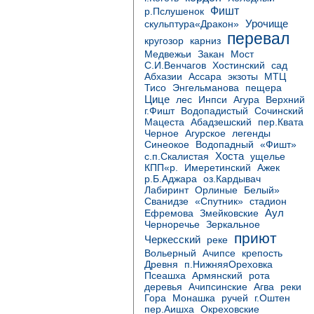
Фишт
р.Пслушенок
Урочище
скульптура«Дракон»
перевал
карниз
кругозор
Медвежьи
Закан
Мост
Хостинский
С.И.Венчагов
сад
МТЦ
Абхазии
Ассара
экзоты
Тисо
Энгельманова
пещера
Цице
Агура
лес
Инпси
Верхний
г.Фишт
Водопадистый
Сочинский
Абадзешский
Мацеста
пер.Квата
Черное
Агурское
легенды
Водопадный
Синеокое
«Фишт»
Хоста
с.п.Скалистая
ущелье
Имеретинский
КПП«р.
Ажек
р.Б.Аджара
оз.Кардывач
Лабиринт
Орлиные
Белый»
«Спутник»
Сванидзе
стадион
Аул
Ефремова
Змейковские
Черноречье
Зеркальное
приют
Черкесский
реке
Вольерный
Ачипсе
крепость
Древня
п.НижняяОреховка
Псеашха
Армянский
рота
деревья
Ачипсинские
Агва
реки
Гора
Монашка
ручей
г.Оштен
пер.Аишха
Окреховские