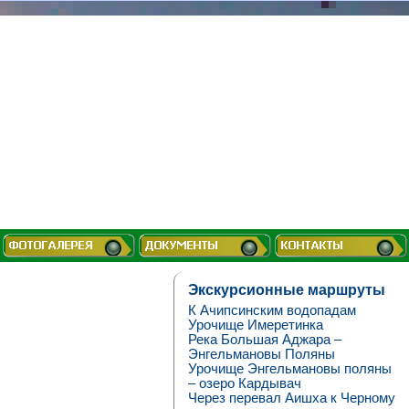
Экскурсионные маршруты
К Ачипсинским водопадам
Урочище Имеретинка
Река Большая Аджара –
Энгельмановы Поляны
Урочище Энгельмановы поляны
– озеро Кардывач
Через перевал Аишха к Черному