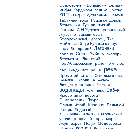
Ореховские
«Большой»
Белая»
Кардывач
мифы
великан
устье
КПП
озеро
кустарники
Третья
домик
Табунная
гора
Рудовая
Безмолвия
Гузерипльский
Поляна
С.Н.Худеков
реликтовый
Агурские
самшитовая
Белореченский
дворец
Тис
Майкопский
ур.Кулаковка
аул
Лагонаки
парк
Дендрарий
Сочи
поляна
Рыбино
экопарк
Безуменка
Японский
район
пер.Абадзешский
Умпырь
река
роща
пер.Цындышхо
Прометей
скалы
Энгельмановы
Змейка
«Урочище_Ажек»
Экоцентр
поляны
Чистая
водопады
Бабук
комплекс
Имеретинка
ворота
Оштеновский
Лаура
Красная
Олимпийский
Большой
лагерь
Ледовый
Бзерпинский
КПП«ручейБелый»
море
урочище
«ручей
горы
Ахун
ворот
Пслух
Медовеевка
кордон
г.Коготь
Холодный