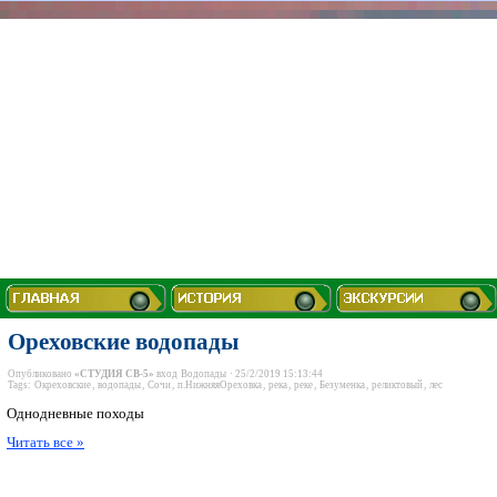
Ореховские водопады
Опубликовано
«СТУДИЯ СВ-5»
вход
Водопады
· 25/2/2019 15:13:44
Tags:
Окреховские
,
водопады
,
Сочи
,
п.НижняяОреховка
,
река
,
реке
,
Безуменка
,
реликтовый
,
лес
Однодневные походы
Читать все »