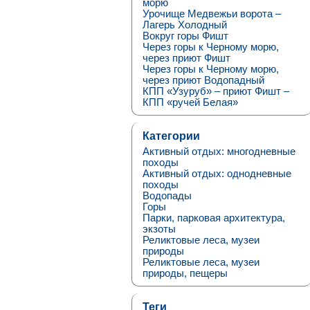
морю
Урочище Медвежьи ворота –
Лагерь Холодный
Вокруг горы Фишт
Через горы к Черному морю,
через приют Фишт
Через горы к Черному морю,
через приют Водопадный
КПП «Узуруб» – приют Фишт –
КПП «ручей Белая»
Категории
Активный отдых: многодневные
походы
Активный отдых: однодневные
походы
Водопады
Горы
Парки, парковая архитектура,
экзоты
Реликтовые леса, музеи
природы
Реликтовые леса, музеи
природы, пещеры
Теги