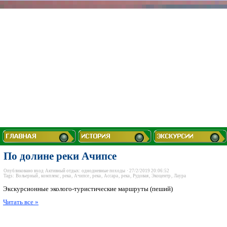
По долине реки Ачипсе
Опубликовано
вход
Активный отдых: однодневные походы
· 27/2/2019 20:06:52
Tags:
Вольерный
,
комплекс
,
река
,
Ачипсе
,
река
,
Ассара
,
река
,
Рудовая
,
Экоцентр
,
Лаура
Экскурсионные эколого-туристические маршруты (пеший)
Читать все »