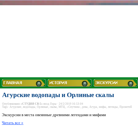
Агурские водопады и Орлиные скалы
Опубликовано
«СТУДИЯ СВ-5»
вход
Горы
· 24/2/2019 16:53:04
Tags:
Агурские
,
водопады
,
Орлиные
,
скалы
,
МТЦ
,
«Спутник»
,
река
,
Агура
,
мифы
,
легенды
,
Прометей
Экскурсии в места овеянные древними легендами и мифами
Читать все »