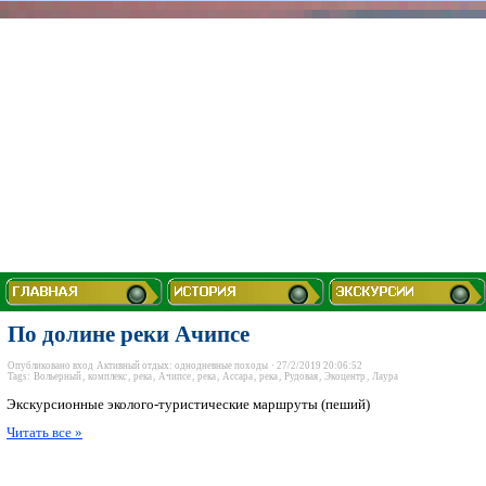
По долине реки Ачипсе
Опубликовано
вход
Активный отдых: однодневные походы
· 27/2/2019 20:06:52
Tags:
Вольерный
,
комплекс
,
река
,
Ачипсе
,
река
,
Ассара
,
река
,
Рудовая
,
Экоцентр
,
Лаура
Экскурсионные эколого-туристические маршруты (пеший)
Читать все »