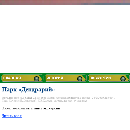
Парк «Дендрарий»
Опубликовано
«СТУДИЯ СВ-5»
вход
Парки, парковая архитектура, экзоты
· 24/2/2019 21:03:41
Tags:
Сочинский
,
Дендрарий
,
С.Н.Худеков
,
экзоты
,
деревья
,
кустарники
Эколого-познавательные экскурсии
Читать все »