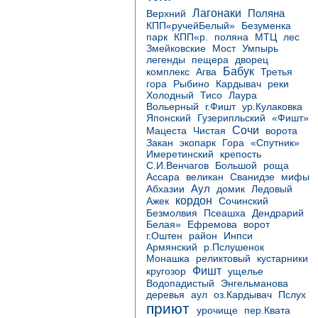
Лагонаки
Поляна
Верхний
КПП«ручейБелый»
Безуменка
МТЦ
парк
КПП«р.
поляна
лес
Змейковские
Мост
Умпырь
легенды
пещера
дворец
Бабук
комплекс
Агва
Третья
Кардывач
гора
Рыбино
реки
Тисо
Холодный
Лаура
Вольерный
г.Фишт
ур.Кулаковка
Японский
Гузерипльский
«Фишт»
Сочи
Мацеста
Чистая
ворота
«Спутник»
Закан
экопарк
Гора
Имеретинский
крепость
роща
С.И.Венчагов
Большой
Ассара
великан
Сванидзе
мифы
Аул
домик
Абхазии
Ледовый
кордон
Ажек
Сочинский
Безмолвия
Псеашха
Дендрарий
Белая»
Ефремова
ворот
район
г.Оштен
Инпси
Армянский
р.Пслушенок
Монашка
реликтовый
кустарники
Фишт
кругозор
ущелье
Водопадистый
Энгельманова
деревья
аул
оз.Кардывач
Пслух
приют
урочище
пер.Квата