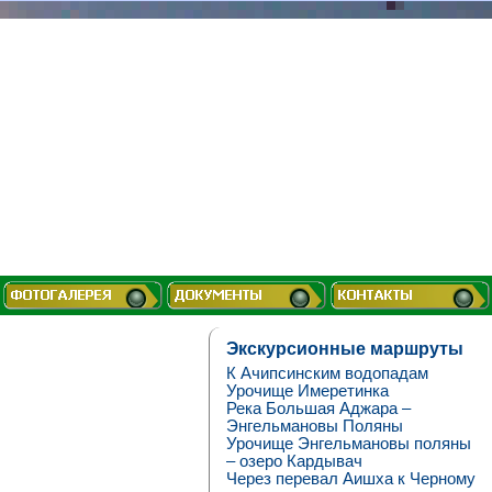
Экскурсионные маршруты
К Ачипсинским водопадам
Урочище Имеретинка
Река Большая Аджара –
Энгельмановы Поляны
Урочище Энгельмановы поляны
– озеро Кардывач
Через перевал Аишха к Черному