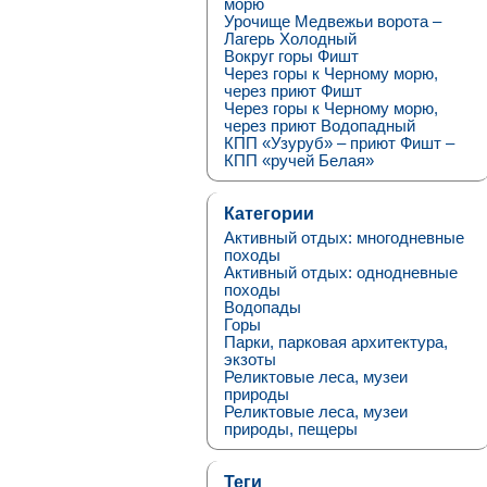
морю
Урочище Медвежьи ворота –
Лагерь Холодный
Вокруг горы Фишт
Через горы к Черному морю,
через приют Фишт
Через горы к Черному морю,
через приют Водопадный
КПП «Узуруб» – приют Фишт –
КПП «ручей Белая»
Категории
Активный отдых: многодневные
походы
Активный отдых: однодневные
походы
Водопады
Горы
Парки, парковая архитектура,
экзоты
Реликтовые леса, музеи
природы
Реликтовые леса, музеи
природы, пещеры
Теги