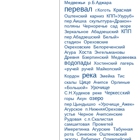
Медвежьи
р.Б.Аджара
перевал
Красная
г.Коготь
карниз
Оштенский
КПП«Узуруб»
пер.Аишха
скульптура«Дракон»
море
поляны
Черноречье
сад
КПП
Абадзешский
Зеркальное
пер.Абадзешский
Белый»
стадион
Ореховские
Белореченский
Окреховские
Хоста
Агура
Энгельмановы
Бзерпинский
Древня
Медовеевка
водопады
Хостинский
лагерь
Майкопский
«ручей
ручей
река
Кордон
Змейка
Тис
Цице
скалы
Ачипсе
Орлиные
Урочище
«Большой»
Черкесский
С.Н.Худеков
реке
озеро
горы
Ахун
пер.Цындышхо
«Урочище_Ажек»
Агурское
п.НижняяОреховка
Черное
устье
Ачипсинские
Рудовая
с.п.Скалистая
самшитовая
Прометей
Агурские
Имеретинка
Табунная
рота
Синеокое
Оштеновский
экзоты
Лабиринт
Олимпийский