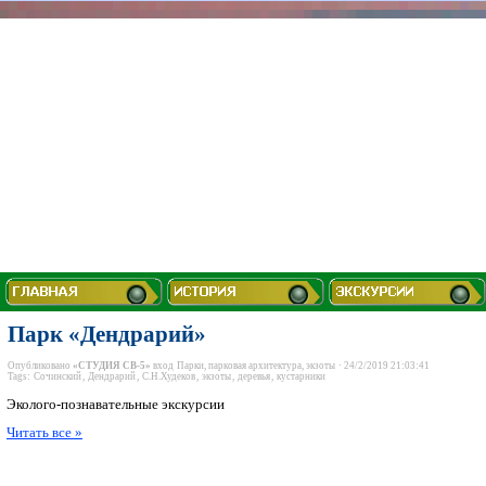
Парк «Дендрарий»
Опубликовано
«СТУДИЯ СВ-5»
вход
Парки, парковая архитектура, экзоты
· 24/2/2019 21:03:41
Tags:
Сочинский
,
Дендрарий
,
С.Н.Худеков
,
экзоты
,
деревья
,
кустарники
Эколого-познавательные экскурсии
Читать все »