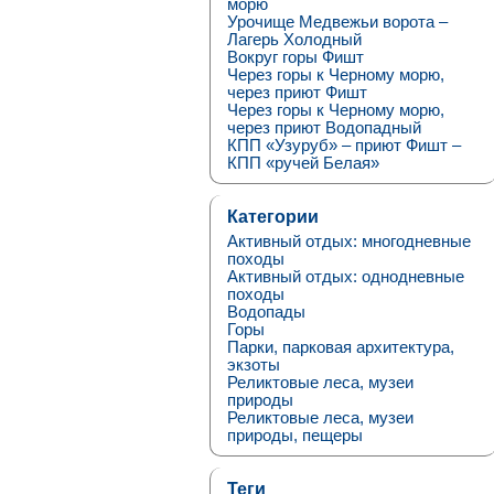
морю
Урочище Медвежьи ворота –
Лагерь Холодный
Вокруг горы Фишт
Через горы к Черному морю,
через приют Фишт
Через горы к Черному морю,
через приют Водопадный
КПП «Узуруб» – приют Фишт –
КПП «ручей Белая»
Категории
Активный отдых: многодневные
походы
Активный отдых: однодневные
походы
Водопады
Горы
Парки, парковая архитектура,
экзоты
Реликтовые леса, музеи
природы
Реликтовые леса, музеи
природы, пещеры
Теги