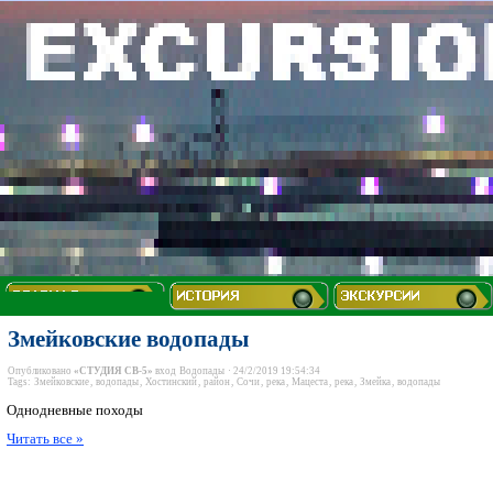
Змейковские водопады
Опубликовано
«СТУДИЯ СВ-5»
вход
Водопады
· 24/2/2019 19:54:34
Tags:
Змейковские
,
водопады
,
Хостинский
,
район
,
Сочи
,
река
,
Мацеста
,
река
,
Змейка
,
водопады
Однодневные походы
Читать все »