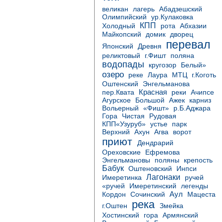
Абадзешский
великан
лагерь
Олимпийский
ур.Кулаковка
КПП
Холодный
рота
Абхазии
Майкопский
домик
дворец
перевал
Японский
Древня
реликтовый
г.Фишт
поляна
водопады
кругозор
Белый»
озеро
МТЦ
реке
Лаура
г.Коготь
Оштенский
Энгельманова
Красная
пер.Квата
реки
Ачипсе
карниз
Агурское
Большой
Ажек
Вольерный
«Фишт»
р.Б.Аджара
Гора
Чистая
Рудовая
КПП«Узуруб»
устье
парк
Верхний
Ахун
Агва
ворот
приют
Дендрарий
Ореховские
Ефремова
Энгельмановы
поляны
крепость
Бабук
Оштеновский
Инпси
Лагонаки
Имеретинка
ручей
Имеретинский
«ручей
легенды
Аул
Кордон
Сочинский
Мацеста
река
г.Оштен
Змейка
Хостинский
гора
Армянский