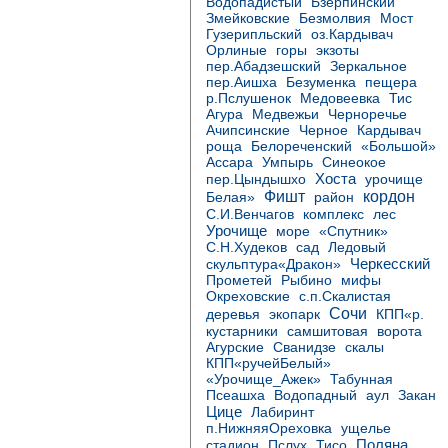
Бзерпинский
Водопадистый
Змейковские
Безмолвия
Мост
Гузерипльский
оз.Кардывач
Орлиные
горы
экзоты
пер.Абадзешский
Зеркальное
пер.Аишха
Безуменка
пещера
р.Пслушенок
Медовеевка
Тис
Агура
Медвежьи
Черноречье
Черное
Кардывач
Ачипсинские
роща
Белореченский
«Большой»
Ассара
Умпырь
Синеокое
Хоста
пер.Цындышхо
урочище
Фишт
кордон
район
Белая»
С.И.Венчагов
комплекс
лес
Урочище
море
«Спутник»
С.Н.Худеков
сад
Ледовый
Черкесский
скульптура«Дракон»
Прометей
Рыбино
мифы
Окреховские
с.п.Скалистая
Сочи
деревья
экопарк
КПП«р.
самшитовая
кустарники
ворота
Агурские
Сванидзе
скалы
КПП«ручейБелый»
«Урочище_Ажек»
Табунная
Водопадный
Псеашха
аул
Закан
Цице
Лабиринт
п.НижняяОреховка
ущелье
Поляна
Тисо
стадион
Пслух