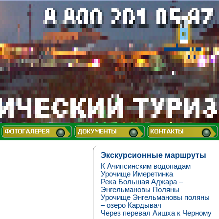
Экскурсионные маршруты
К Ачипсинским водопадам
Урочище Имеретинка
Река Большая Аджара –
Энгельмановы Поляны
Урочище Энгельмановы поляны
– озеро Кардывач
Через перевал Аишха к Черному