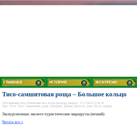
Тисо-самшитовая роща – Большое кольцо
Опубликовано
вход
Реликтовые леса, музеи природы, пещеры
· 27/2/2019 21:04:10
Tags:
Сочи
,
Тисо
,
самшитовая
,
роща
,
Лабиринт
,
Древня
,
крепость
,
река
,
Хоста
,
пещера
Экскурсионные эколого-туристические маршруты (пеший)
Читать все »