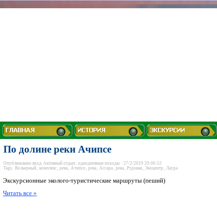
По долине реки Ачипсе
Опубликовано
вход
Активный отдых: однодневные походы
· 27/2/2019 20:06:52
Tags:
Вольерный
,
комплекс
,
река
,
Ачипсе
,
река
,
Ассара
,
река
,
Рудовая
,
Экоцентр
,
Лаура
Экскурсионные эколого-туристические маршруты (пеший)
Читать все »