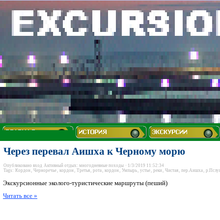
Через перевал Аишха к Черному морю
Опубликовано
вход
Активный отдых: многодневные походы
· 1/3/2019 11:52:34
Tags:
Кордон
,
Черноречье
,
кордон
,
Третья
,
рота
,
кордон
,
Умпырь
,
устье
,
реки
,
Чистая
,
пер.Аишха
,
р.Пслу
Экскурсионные эколого-туристические маршруты (пеший)
Читать все »