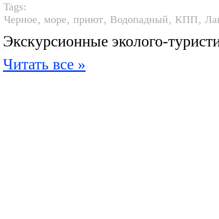
Tags:
Черное
,
море
,
приют
,
Водопадный
,
КПП
,
Ла
Экскурсионные эколого-турист
Читать все »