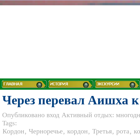
Через перевал Аишха 
Опубликовано
вход
Активный отдых: многод
Tags:
Кордон
,
Черноречье
,
кордон
,
Третья
,
рота
,
к