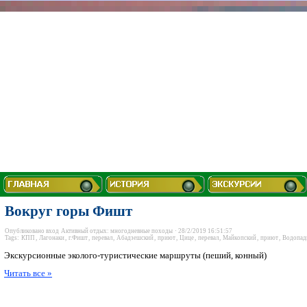
Вокруг горы Фишт
Опубликовано
вход
Активный отдых: многодневные походы
· 28/2/2019 16:51:57
Tags:
КПП
,
Лагонаки
,
г.Фишт
,
перевал
,
Абадзешский
,
приют
,
Цице
,
перевал
,
Майкопский
,
приют
,
Водопад
Экскурсионные эколого-туристические маршруты (пеший, конный)
Читать все »